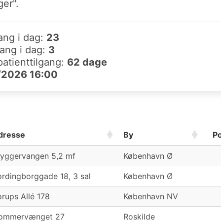
er".
ang i dag:
23
gang i dag:
3
patienttilgang:
62 dage
/2026 16:00
dresse
By
P
ryggervangen 5,2 mf
København Ø
rdingborggade 18, 3 sal
København Ø
rups Allé 178
København NV
ommervænget 27
Roskilde