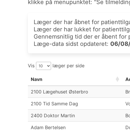
klikke på menupunktet: "Se tilmelding
Læger der har åbnet for patienttilg
Læger der har lukket for patienttil
Gennemsnitlig tid der er åbent for 
Læge-data sidst opdateret:
06/08
Vis
læger per side
Navn
A
2100 Lægehuset Østerbro
B
2100 Tid Samme Dag
Vo
2400 Doktor Martin
Bo
Adam Bertelsen
D